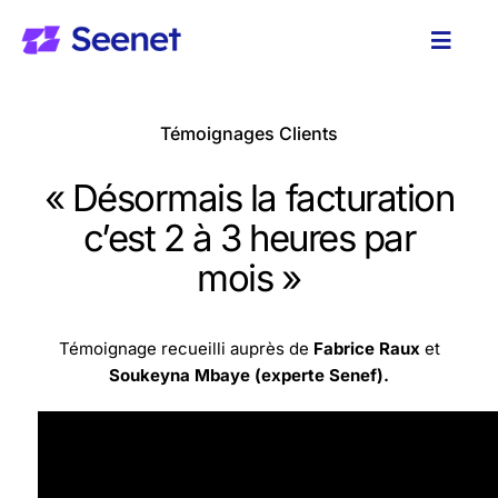
Passer
au
Toggl
contenu
Naviga
Solutions
Témoignages Clients
A propos
« Désormais la facturation
c’est 2 à 3 heures par
Ressources
mois »
Témoignage recueilli auprès de
Fabrice Raux
et
Soukeyna Mbaye (experte Senef).