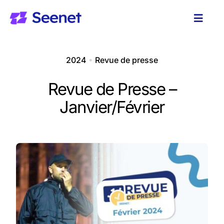
Passer
au
Toggl
contenu
Naviga
Solutions
2024
•
Revue de presse
A propos
Revue de Presse –
Janvier/Février
Ressources