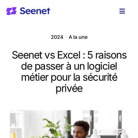
Passer
au
Toggl
contenu
Naviga
Solutions
2024
•
A la une
A propos
Seenet vs Excel : 5 raisons
de passer à un logiciel
Ressources
métier pour la sécurité
privée